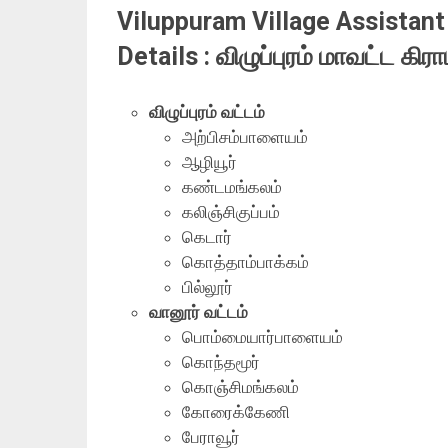
Viluppuram Village Assistan
Details : விழுப்புரம் மாவட்ட
கிரா
விழுப்புரம் வட்டம்
அற்பிசம்பாளையம்
ஆழியூர்
கண்டமங்கலம்
கலிஞ்சிகுப்பம்
கெடார்
கொத்தாம்பாக்கம்
பில்லூர்
வானூர் வட்டம்
பொம்மையார்பாளையம்
கொந்தமூர்
கொஞ்சிமங்கலம்
கோரைக்கேணி
பேராவூர்