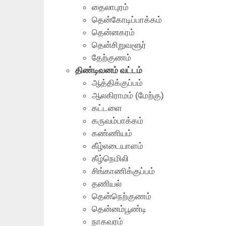
தைலாபுரம்
தென்கோடிப்பாக்கம்
தென்னகரம்
தென்சிறுவளூர்
தேற்குணம்
திண்டிவனம் வட்டம்
ஆத்திக்குப்பம்
ஆலகிராமம் (மேற்கு)
கட்டளை
கருவம்பாக்கம்
கண்ணியம்
கீழ்எடையாளம்
கீழ்நெமிலி
சிங்காணிக்குப்பம்
தணியல்
தென்நெற்குணம்
தென்னம்பூண்டி
நாகவரம்