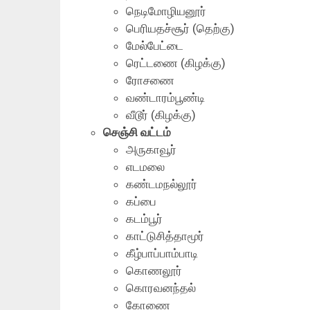
நெடிமோழியனூர்
பெரியதச்சூர் (தெற்கு)
மேல்பேட்டை
ரெட்டணை (கிழக்கு)
ரோசணை
வண்டாரம்பூண்டி
வீடூர் (கிழக்கு)
செஞ்சி வட்டம்
அருகாவூர்
எடமலை
கண்டமநல்லூர்
கப்பை
கடம்பூர்
காட்டுசித்தாமூர்
கீழ்பாப்பாம்பாடி
கொணலூர்
கொரவனந்தல்
கோணை